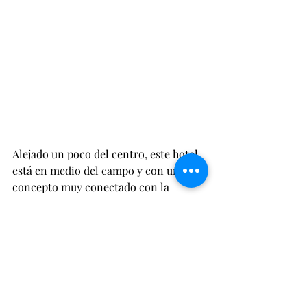
Alejado un poco del centro, este hotel 
está en medio del campo y con un 
concepto muy conectado con la 
naturaleza. Tiene casitas 
independientes con grandes 
ventanales, terraza privada, 
actividades como yoga, baños de 
sonido y excursiones en bicicleta o a 
caballo. 