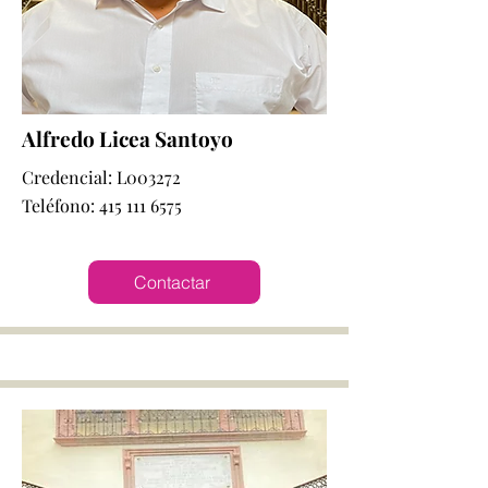
Alfredo Licea Santoyo
Credencial: L003272
Teléfono:
415 111 6575
Contactar