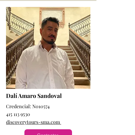
Dalí Amaro Sandoval
Credencial: N010574
415 113 9530
discoverytours-sma.com