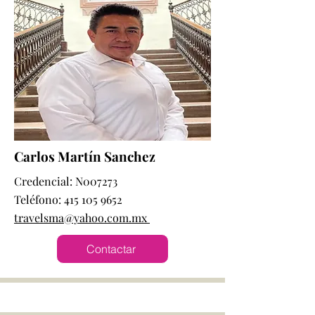
Carlos Martín Sanchez
Credencial: N007273
Teléfono:
415 105 9652
travelsma@yahoo.com.mx
Contactar