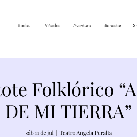
Bodas
Viñedos
Aventura
Bienestar
S
tote Folklórico 
DE MI TIERRA”
sáb 11 de jul
  |  
Teatro Angela Peralta