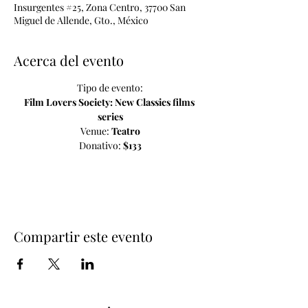
Insurgentes #25, Zona Centro, 37700 San
Miguel de Allende, Gto., México
Acerca del evento
Tipo de evento:
Film Lovers Society: New Classics films 
series
Venue: 
Teatro
Donativo: 
$133
Compartir este evento