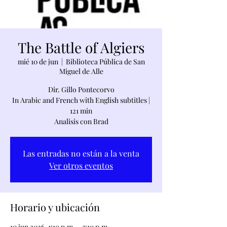
The Battle of Algiers
mié 10 de jun
  |  
Biblioteca Pública de San
Miguel de Alle
Dir. Gillo Pontecorvo
In Arabic and French with English subtitles |
121 min
Analisis con Brad
Las entradas no están a la venta
Ver otros eventos
Horario y ubicación
10 jun 2026, 1:10 p.m. – 3:10 p.m.