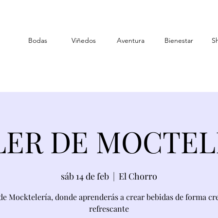
Bodas
Viñedos
Aventura
Bienestar
S
LER DE MOCTEL
sáb 14 de feb
  |  
El Chorro
 de Mocktelería, donde aprenderás a crear bebidas de forma cre
refrescante