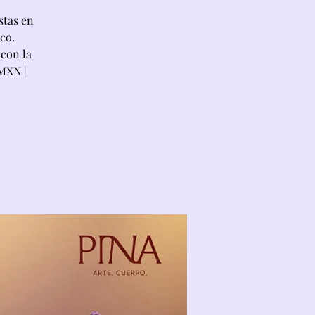
stas en
co.
 con la
 MXN |