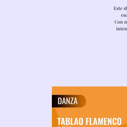
Este s
es
Con mú
inten