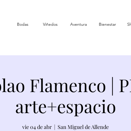
Bodas
Viñedos
Aventura
Bienestar
S
lao Flamenco | 
arte+espacio
vie 04 de abr
  |  
San Miguel de Allende