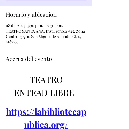
Horario y ubicación
08 dic 2025, 5:30 p.m. – 9:30 p.m.
TEATRO SANTA ANA, Insurgentes #25, Zona
Centro, 37700 San Miguel de Allende, Gto.,
México
Acerca del evento
TEATRO
ENTRAD LIBRE  
https://labibliotecap
ublica.org/