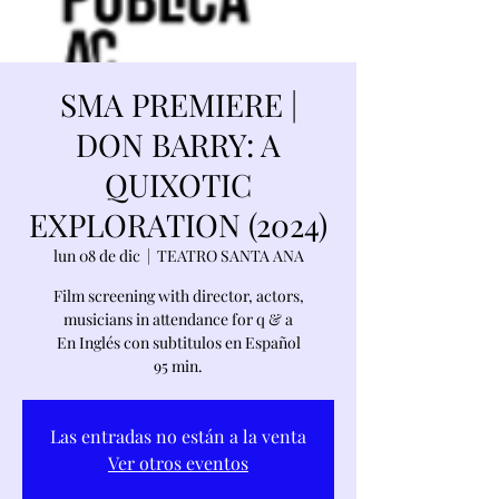
SMA PREMIERE |
DON BARRY: A
QUIXOTIC
EXPLORATION (2024)
lun 08 de dic
  |  
TEATRO SANTA ANA
Film screening with director, actors,
musicians in attendance for q & a
En Inglés con subtitulos en Español
95 min.
Las entradas no están a la venta
Ver otros eventos