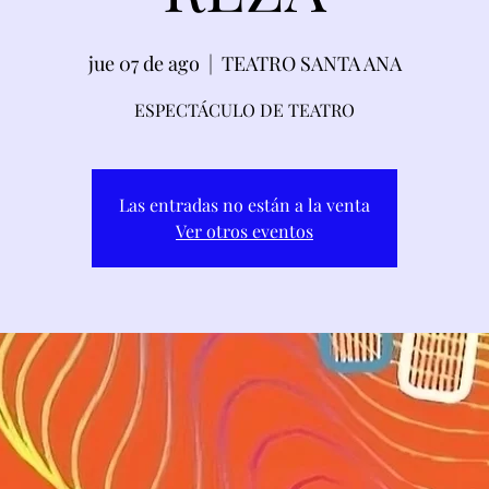
jue 07 de ago
  |  
TEATRO SANTA ANA
ESPECTÁCULO DE TEATRO
Las entradas no están a la venta
Ver otros eventos