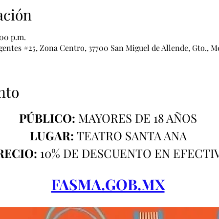
ación
:00 p.m.
ntes #25, Zona Centro, 37700 San Miguel de Allende, Gto., M
nto
PÚBLICO: 
MAYORES DE 18 AÑOS 
LUGAR: 
TEATRO SANTA ANA 
RECIO:
 10% DE DESCUENTO EN EFECTI
FASMA.GOB.MX