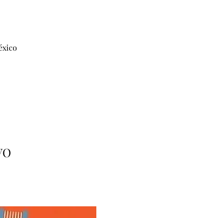
éxico
VO