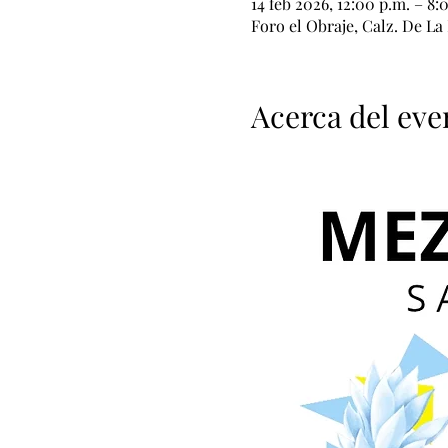
14 feb 2026, 12:00 p.m. – 8:
Foro el Obraje, Calz. De La
Acerca del eve