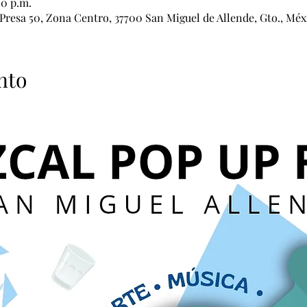
00 p.m.
 Presa 50, Zona Centro, 37700 San Miguel de Allende, Gto., Méx
nto