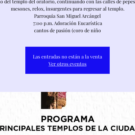
o del templo del oratorio, continuando con las calles de pepes
mesones, relox, insurgentes para regresar al templo.
Parroquia San Miguel Arcángel
7:00 p.m. Adoración Eucarística
cantos de pasión (coro de niño
Las entradas no están a la venta
Ver otros eventos