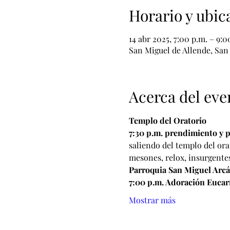
Horario y ubic
14 abr 2025, 7:00 p.m. – 9:0
San Miguel de Allende, San 
Acerca del eve
Templo del Oratorio
7:30 p.m. prendimiento y p
saliendo del templo del ora
mesones, relox, insurgentes
Parroquia San Miguel Arcá
7:00 p.m. Adoración Eucarí
Mostrar más