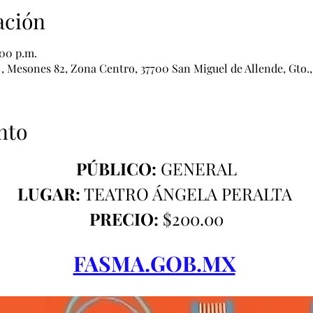
ación
:00 p.m.
esones 82, Zona Centro, 37700 San Miguel de Allende, Gto.
nto
PÚBLICO:
 GENERAL
LUGAR:
 TEATRO ÁNGELA PERALTA 
PRECIO:
 $200.00
FASMA.GOB.MX