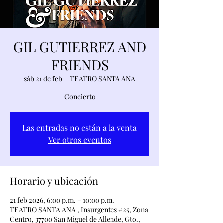
GIL GUTIERREZ AND
FRIENDS
sáb 21 de feb
  |  
TEATRO SANTA ANA
Concierto
Las entradas no están a la venta
Ver otros eventos
Horario y ubicación
21 feb 2026, 6:00 p.m. – 10:00 p.m.
TEATRO SANTA ANA , Insurgentes #25, Zona
Centro, 37700 San Miguel de Allende, Gto.,