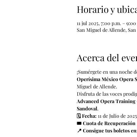
Horario y ubic
11 jul 2025, 7:00 p.m. – 9:00
San Miguel de Allende, San
Acerca del eve
¡Sumérgete en una noche de
Operísima México Opera S
Miguel de Allende.
Disfruta de las voces prodig
Advanced Opera Training
Sandoval
.
🗓️ Fecha:
 11 de Julio de 2025
🎟️ Cuota de Recuperación 
📍 Consigue tus boletos en