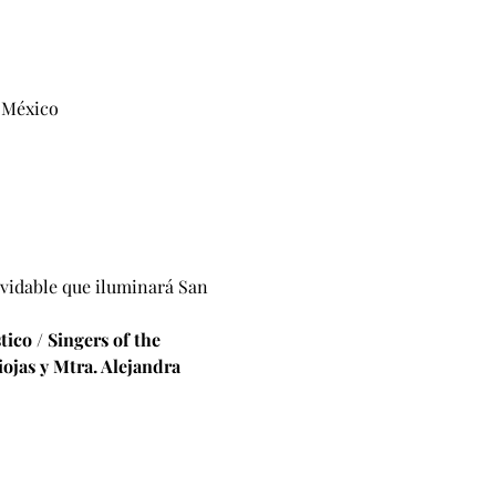
, México
lvidable que iluminará San 
ico / Singers of the 
ojas y Mtra. Alejandra 