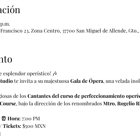
ación
 p.m.
 Francisco 23, Zona Centro, 37700 San Miguel de Allende, Gto.
nto
 esplendor operístico! 🎶
tudio
 te invita a su majestuosa 
Gala de Ópera
, una velada ino
iosas de los 
Cantantes del curso de perfeccionamiento operíst
 Course
, bajo la dirección de los renombrados 
Mtro. Rogelio Ri
 
⏰ Hora:
 7:00 PM
/ Tickets:
 $500 MXN
: