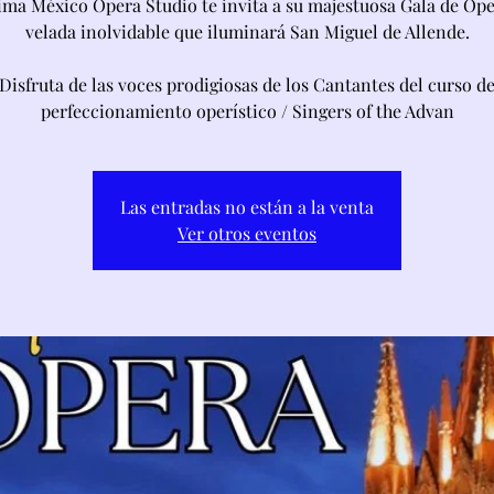
ima México Opera Studio te invita a su majestuosa Gala de Ópe
velada inolvidable que iluminará San Miguel de Allende.
Disfruta de las voces prodigiosas de los Cantantes del curso d
perfeccionamiento operístico / Singers of the Advan
Las entradas no están a la venta
Ver otros eventos