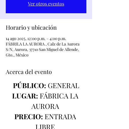
Ver otros eventos
Horario y ubicación
14 ago 2025, 12:00 p.m. – 4:00 p.m.
FÁBRILA LA AURORA , Calz de La Aurora
S/N, Aurora, 37710 San Miguel de Allende,
Gto., México
Acerca del evento
PÚBLICO:
 GENERAL
LUGAR:
 FÁBRICA LA 
AURORA 
PRECIO:
 ENTRADA 
LIBRE 