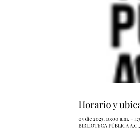
Horario y ubic
05 dic 2025, 10:00 a.m. – 4:
BIBLIOTECA PÚBLICA A.C., I