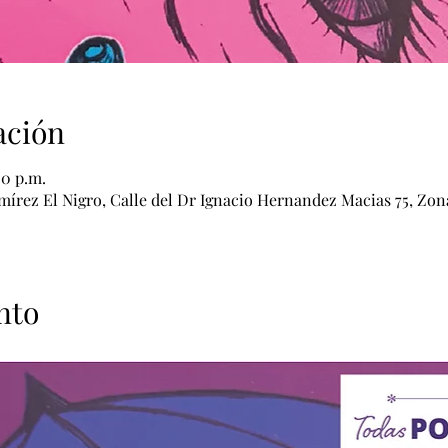
ación
00 p.m.
mírez El Nigro, Calle del Dr Ignacio Hernandez Macias 75, Zo
nto