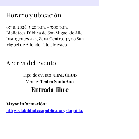
Horario y ubicación
07 jul 2026, 5:20 p.m. – 7:00 p.m.
Biblioteca Pública de San Miguel de Alle,
Insurgentes #25, Zona Centro, 37700 San
Miguel de Allende, Gto., México
Acerca del evento
Tipo de evento: 
CINE CLUB
Venue: 
Teatro Santa Ana
Entrada libre
Mayor información: 
https://labibliotecapublica.org/taquilla/