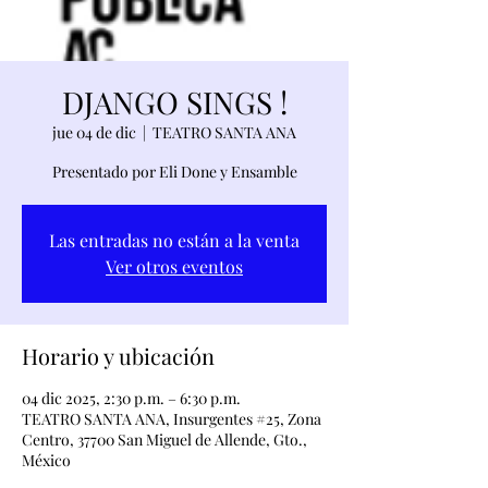
DJANGO SINGS !
jue 04 de dic
  |  
TEATRO SANTA ANA
Presentado por Eli Done y Ensamble
Las entradas no están a la venta
Ver otros eventos
Horario y ubicación
04 dic 2025, 2:30 p.m. – 6:30 p.m.
TEATRO SANTA ANA, Insurgentes #25, Zona
Centro, 37700 San Miguel de Allende, Gto.,
México