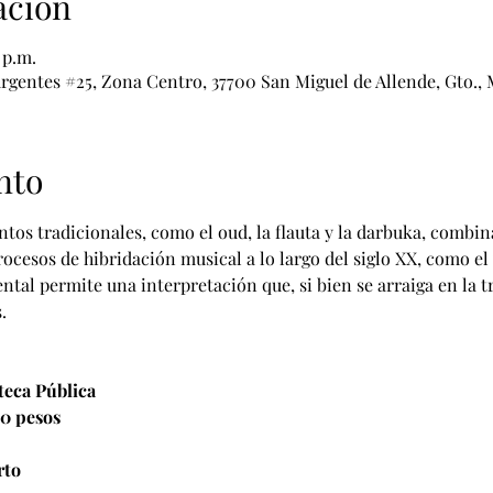
ación
 p.m.
urgentes #25, Zona Centro, 37700 San Miguel de Allende, Gto.,
nto
tos tradicionales, como el oud, la flauta y la darbuka, combi
ocesos de hibridación musical a lo largo del siglo XX, como el v
al permite una interpretación que, si bien se arraiga en la t
.
teca Pública
0 pesos
rto