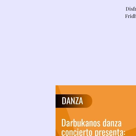
Disf
Frid