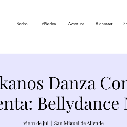
Bodas
Viñedos
Aventura
Bienestar
S
kanos Danza Con
enta: Bellydance 
vie 11 de jul
  |  
San Miguel de Allende