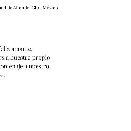
el de Allende, Gto., México
feliz amante.
mos a nuestro propio
homenaje a nuestro
al.