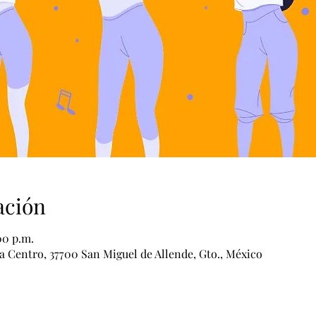
ación
00 p.m.
a Centro, 37700 San Miguel de Allende, Gto., México