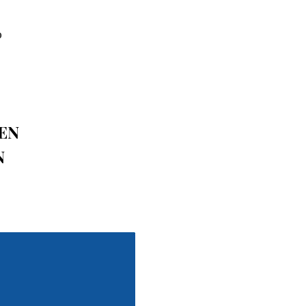
o
EN 
N