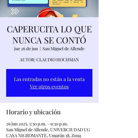
CAPERUCITA LO QUE
NUNCA SE CONTÓ
jue 26 de jun
  |  
San Miguel de Allende
AUTOR: CLAUDIO HOCHMAN
Las entradas no están a la venta
Ver otros eventos
Horario y ubicación
26 jun 2025, 5:30 p.m. – 9:30 p.m.
San Miguel de Allende, UNIVERCIUDAD UG
CASA NIGROMANTE, Umarán 38, Zona