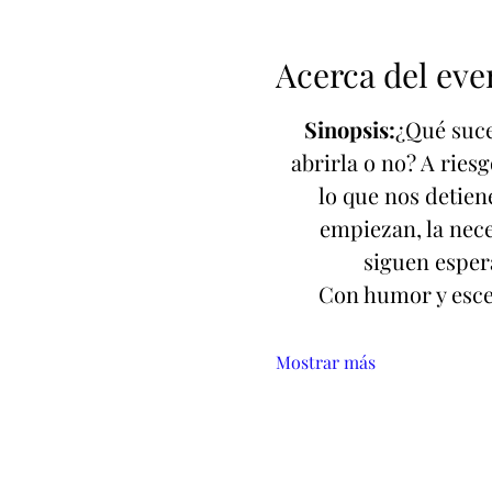
Acerca del eve
Sinopsis:
¿Qué suce
abrirla o no? A rie
lo que nos detien
empiezan, la nec
siguen esper
Con humor y escen
Mostrar más