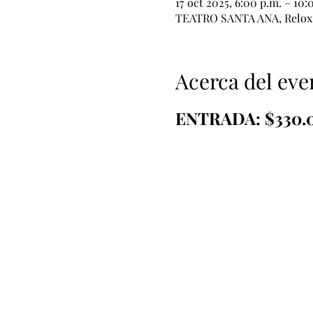
17 oct 2025, 6:00 p.m. – 10:
TEATRO SANTA ANA, Relox 5
Acerca del eve
ENTRADA: $330.