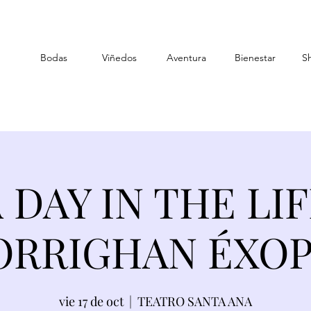
Bodas
Viñedos
Aventura
Bienestar
S
 DAY IN THE LI
RRIGHAN ÉXO
vie 17 de oct
  |  
TEATRO SANTA ANA