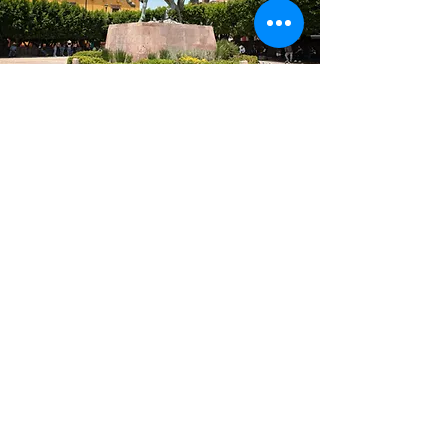
Oficina de Atención
Contacto
Dirección
+52 (415) 152 0900
informacionturistica@sanmigueldeallende.g
ob.mx
Horarios
Lunes - Sábado : 9am - 7pm
Domingo: 10am - 5pm