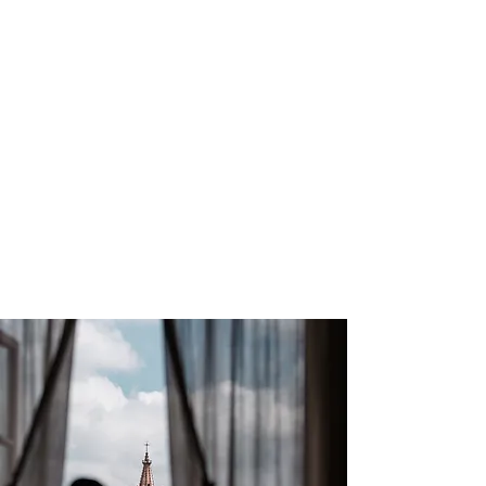
empedradas llenas de historia y cultura, así
como su arquitectura te transporta en el
tiempo. San Miguel es reconocida por su
arte, su cultura su gastronomía y su
romance.
Es más que un destino turístico, es una
experiencia que cautiva todos los sentidos y
deja una huella imborrable en el corazón de
quienes la visitan.
¡Descubre la magia de San Miguel de
Allende y déjate inspirar por su encanto
único!