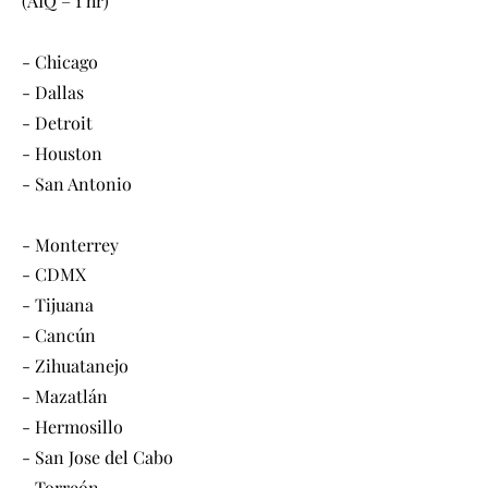
(AIQ – 1 hr)
- Chicago
- Dallas
- Detroit
- Houston
- San Antonio ​
- Monterrey
- CDMX
- Tijuana
- Cancún
- Zihuatanejo
- Mazatlán
- Hermosillo
- San Jose del Cabo
- Torreón