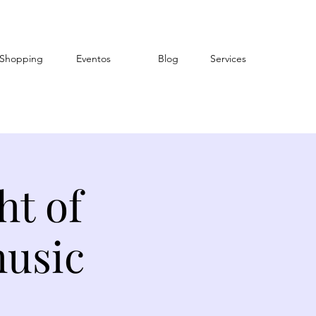
Shopping
Eventos
Blog
Services
ht of
music