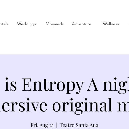
otels
Weddings
Vineyards
Adventure
Wellness
 is Entropy A nig
rsive original 
Fri, Aug 21
  |  
Teatro Santa Ana