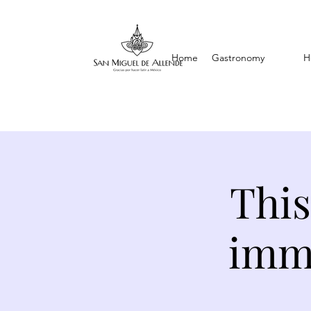
Home
Gastronomy
H
This
imme