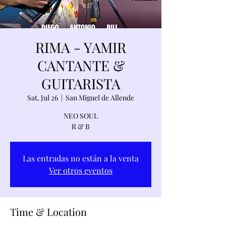
RIMA - YAMIR
CANTANTE &
GUITARISTA
Sat, Jul 26
  |  
San Miguel de Allende
NEO SOUL
R & B
Las entradas no están a la venta
Ver otros eventos
Time & Location