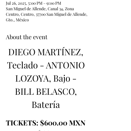
Jul 26, 2025, 5:00 PM – 9:00 PM
San Miguel de Allende, Canal 34, Zona
Centro, Centro, 37700 San Miguel de Allende,
Gto., México
About the event
DIEGO MARTÍNEZ, 
Teclado - ANTONIO 
LOZOYA, Bajo - 
BILL BELASCO, 
Batería 
TICKETS: $600.00 MXN