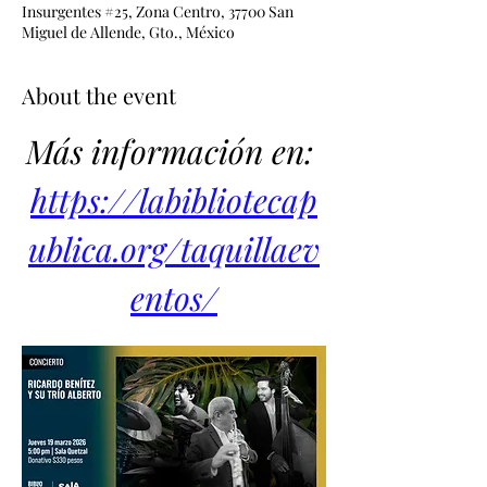
Insurgentes #25, Zona Centro, 37700 San
Miguel de Allende, Gto., México
About the event
Más información en: 
https://labibliotecap
ublica.org/taquillaev
entos/