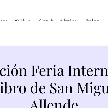
otels
Weddings
Vineyards
Adventure
Wellness
ción Feria Intern
Libro de San Migu
Allende