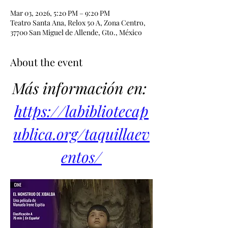
Mar 03, 2026, 5:20 PM – 9:20 PM
Teatro Santa Ana, Relox 50 A, Zona Centro,
37700 San Miguel de Allende, Gto., México
About the event
Más información en: 
https://labibliotecap
ublica.org/taquillaev
entos/