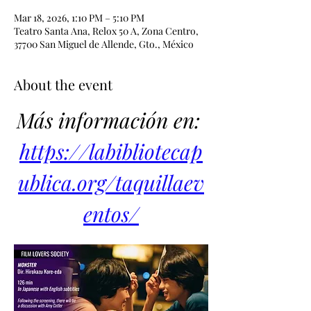
Mar 18, 2026, 1:10 PM – 5:10 PM
Teatro Santa Ana, Relox 50 A, Zona Centro,
37700 San Miguel de Allende, Gto., México
About the event
Más información en: 
https://labibliotecap
ublica.org/taquillaev
entos/