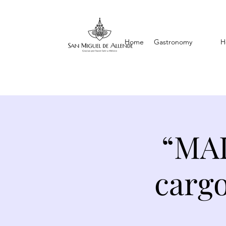
Home
Gastronomy
H
“MA
carg