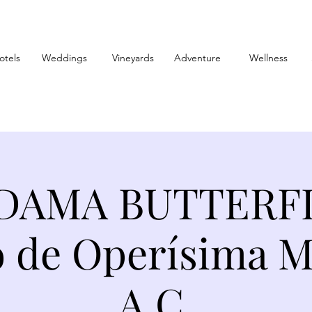
otels
Weddings
Vineyards
Adventure
Wellness
DAMA BUTTERFLY
o de Operísima M
A.C.