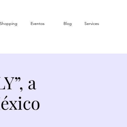
Shopping
Eventos
Blog
Services
”, a
éxico