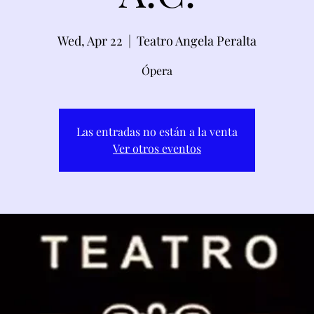
Wed, Apr 22
  |  
Teatro Angela Peralta
Ópera
Las entradas no están a la venta
Ver otros eventos