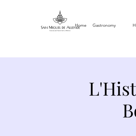
Home
Gastronomy
H
L'His
B