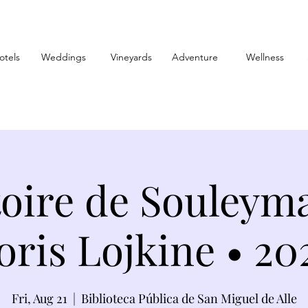
otels
Weddings
Vineyards
Adventure
Wellness
toire de Souleym
oris Lojkine • 20
Fri, Aug 21
  |  
Biblioteca Pública de San Miguel de Alle