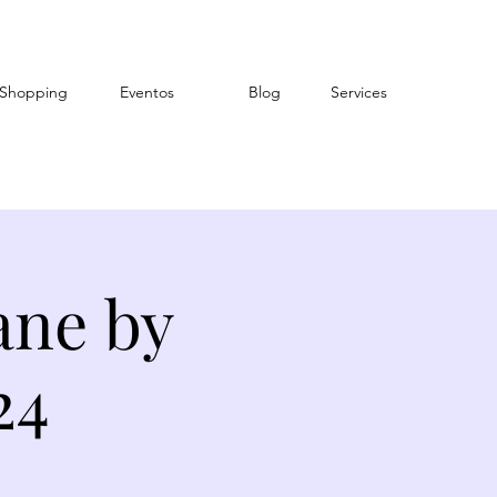
Shopping
Eventos
Blog
Services
ane by
24