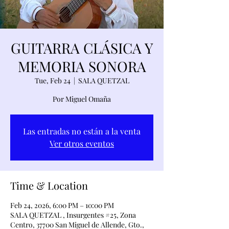
GUITARRA CLÁSICA Y
MEMORIA SONORA
Tue, Feb 24
  |  
SALA QUETZAL
Por Miguel Omaña
Las entradas no están a la venta
Ver otros eventos
Time & Location
Feb 24, 2026, 6:00 PM – 10:00 PM
SALA QUETZAL , Insurgentes #25, Zona
Centro, 37700 San Miguel de Allende, Gto.,