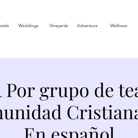
otels
Weddings
Vineyards
Adventure
Wellness
Por grupo de te
unidad Cristian
En español