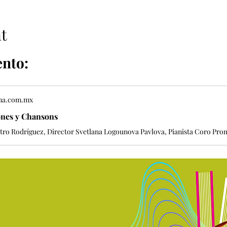
t
ento: 
ma.com.mx
ones y Chansons
tro Rodríguez, Director Svetlana Logounova Pavlova, Pianista Coro Pro