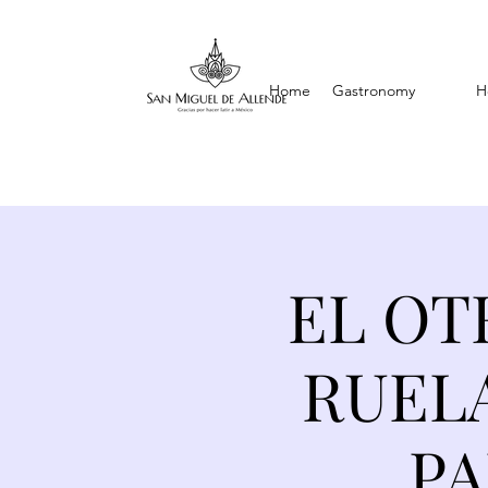
Home
Gastronomy
H
EL OT
RUEL
PA