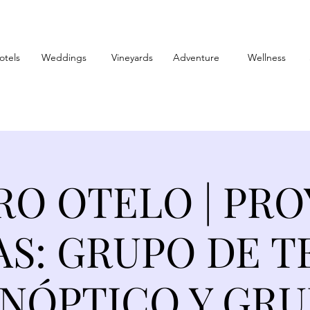
otels
Weddings
Vineyards
Adventure
Wellness
RO OTELO | PR
AS: GRUPO DE T
NÓPTICO Y GR