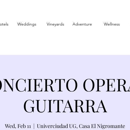
otels
Weddings
Vineyards
Adventure
Wellness
NCIERTO OPER
GUITARRA
Wed, Feb 11
  |  
Univerciudad UG, Casa El Nigromante