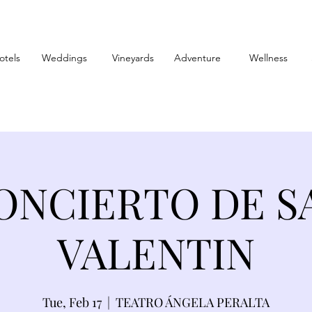
otels
Weddings
Vineyards
Adventure
Wellness
ONCIERTO DE S
VALENTIN
Tue, Feb 17
  |  
TEATRO ÁNGELA PERALTA