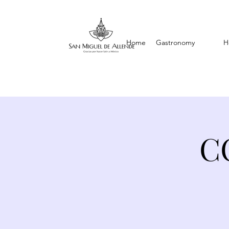
Home
Gastronomy
H
C