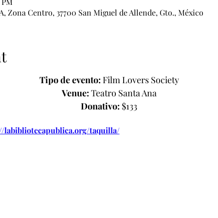
0 PM
 A, Zona Centro, 37700 San Miguel de Allende, Gto., México
t
Tipo de evento: 
Film Lovers Society
Venue:
 Teatro Santa Ana
Donativo:
 $133
//labibliotecapublica.org/taquilla/