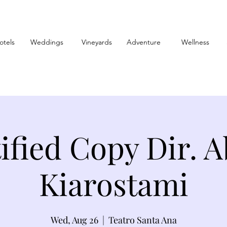
otels
Weddings
Vineyards
Adventure
Wellness
ified Copy Dir. 
Kiarostami
Wed, Aug 26
  |  
Teatro Santa Ana