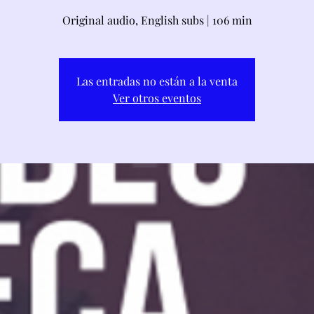
Original audio, English subs | 106 min
Las entradas no están a la venta
Ver otros eventos