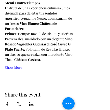
Menú Cuatro Tiempos
.
Disfruta de una experiencia culinaria única 
diseñada para deleitar tus sentidos:
Aperitivo:
 Aguachile Negro, acompañado de 
un fresco 
Vino Blanco Château de 
Parenchère
.
Primer Tiempo:
 Ravioli de Ricotta y Hierbas 
Provenzales, maridado con un elegante 
Vino 
Rosado Vignobles Gueissard Rosé Cuvée G
.
Plato Fuerte:
 Solomillo de Res a las Brasas, 
un clásico que se realza con un robusto 
Vino 
Tinto Château Castera
.
Show More
Share this event