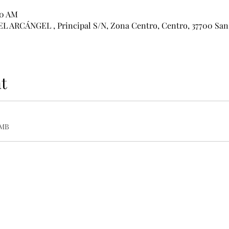
00 AM
RCÁNGEL , Principal S/N, Zona Centro, Centro, 37700 San M
t
9MB