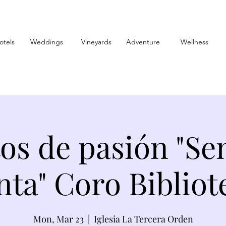
otels
Weddings
Vineyards
Adventure
Wellness
os de pasión "S
nta" Coro Bibliot
Mon, Mar 23
  |  
Iglesia La Tercera Orden