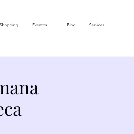
Shopping
Eventos
Blog
Services
emana
eca