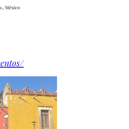
o., México
ventos/