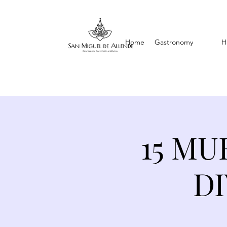
Home
Gastronomy
H
15 MU
D