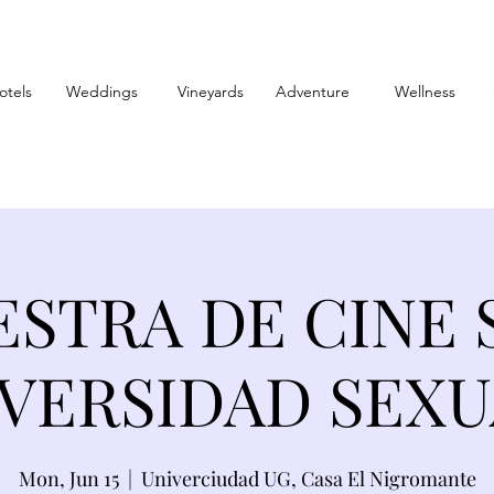
otels
Weddings
Vineyards
Adventure
Wellness
ESTRA DE CINE
IVERSIDAD SEXU
Mon, Jun 15
  |  
Univerciudad UG, Casa El Nigromante