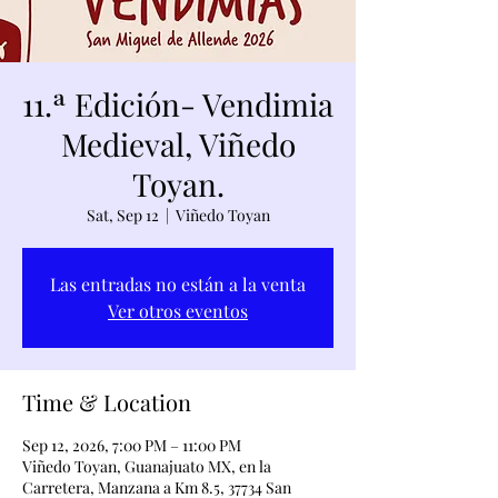
11.ª Edición- Vendimia
Medieval, Viñedo
Toyan.
Sat, Sep 12
  |  
Viñedo Toyan
Las entradas no están a la venta
Ver otros eventos
Time & Location
Sep 12, 2026, 7:00 PM – 11:00 PM
Viñedo Toyan, Guanajuato MX, en la
Carretera, Manzana a Km 8.5, 37734 San